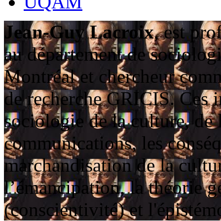
UQAM
Jean-Guy Lacroix
, est pro
au département de sociologi
Montréal et chercheur com
de recherche GRICIS. Ces in
sociologie de la culture, de 
communications, les conséqu
marchandisation de la culture
l’émancipation, la théorie g
(conscientivité) et l'épistém