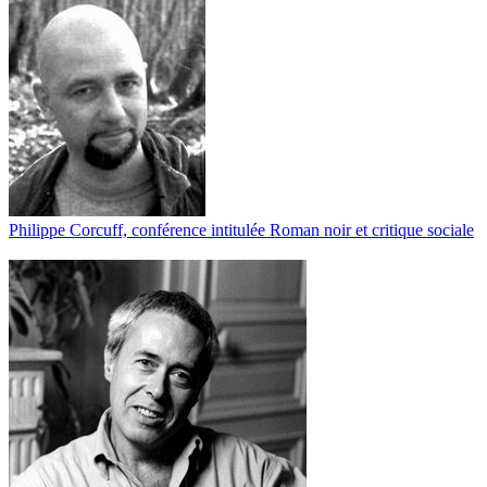
Philippe Corcuff, conférence intitulée Roman noir et critique sociale